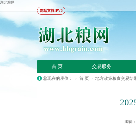
湖北粮网
网站支持IPV6
首 页
交易服务
您现在的座位： ›
首 页
›
地方政策粮食交易结
20
|
時间：20