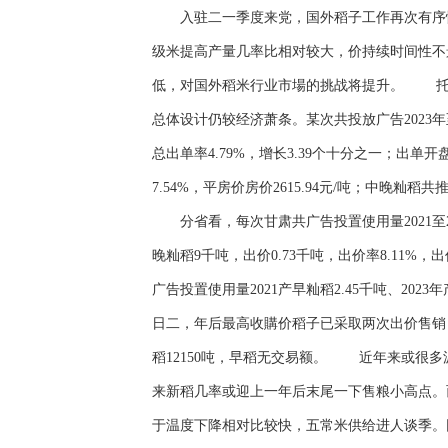
入驻二一季度来党，国外稻子工作再次有序性
级米提高产量几率比相对较大，价持续时间性不
低，对国外稻米行业市場的挑战将提升。 托
总体设计仍较经济萧条。某次共投放广告2023年至
总出单率4.79%，增长3.39个十分之一；出单
7.54%，平房价房价2615.94元/吨；中晚籼稻
分省看，每次甘肃共广告投置使用量2021至22年产
晚籼稻9千吨，出价0.73千吨，出价率8.11%，出
广告投置使用量2021产早籼稻2.45千吨、20
日二，年后最高收購价稻子已采取两次出价售销，积累
稻12150吨，早稻无交易额。 近年来或很
来新稻几率或迎上一年后末尾一下售粮小高点。
于温度下降相对比较快，五常米供给进人谈季。