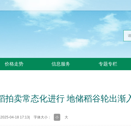
价格走势
信息服务
专题专栏
稻拍卖常态化进行 地储稻谷轮出渐
25-04-18 17:13
|
字体大小：
小
大