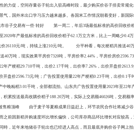
的力促，空间存量谷子轮出入驻高峰时段，最少购买价谷子排卖常规化
景气，国外米出口学习压力越来越多。各国米工作情况朝着变好，新国际
市谷子交易有一些·转好 第一周二，年后3场最低标准的高价回收价稻
2020年产最低标准的高价回收价稻子62.1万立方米，比上一周略少0.4万立
开盘价26110元/吨，持续上涨210元/吨。 分平种看，每次粳稻共推送40
共推送40万吨，现实效果平房价7320吨，平房价率2.44%，平房价房价2596.
粳稻29.710千吨，出价2.17千吨，出价率7.26%，出价开盘价2613.
价开盘价2596.73元/吨；广告投置使用量22年产粳稻0.23千吨，出价0.1
23年产中晚籼稻3.01千吨，全部都流拍。山东共广告投置使用量2023年至
投送最高收購价稻子188.20万吨，实际上交易额46026吨，交易额率2
多波售粮顶峰 由于麦子等夏粮成果日益赶上，环节农民合作社将减少谷
而之前因新稻并购速度环比增长偏快，公司库存商品环比增长对应较高，
同時，近年来地储谷子轮出也已经进人高点，而且最底并购价谷子网上拍