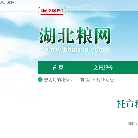
湖北粮网
网站支持IPV6
首 页
交易服务
您之处的地位： ›
首 页
›
行业动态
托市
|
周期：20