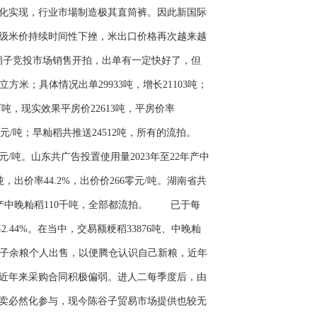
化实现，行业市場制造极其直筒裤。因此新国际
级米价持续时间性下挫，米出口价格再次越来越
子竞投市场销售开拍，出单有一定快好了，但
方米；具体情况出单29933吨，增长21103吨；
万吨，现实效果平房价22613吨，平房价率
73元/吨；早籼稻共推送24512吨，所有的流拍。
9元/吨。山东共广告投置使用量2023年至22年产中
千吨，出价率44.2%，出价价266零元/吨。湖南省共
22年产中晚籼稻110千吨，全部都流拍。 已于每
.44%。在当中，交易额粳稻33876吨、中晚籼
子余粮个人出售，以便腾仓认识自己新粮，近年
近年来采购合同积极偏弱。进人二每季度后，由
卖必然化参与，现今陈谷子贸易市场提供也较无