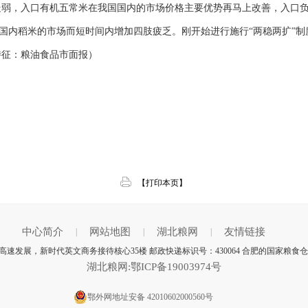
弱，入口有机五常米在我国国内的市场价格主要优势再马上改善，入口
国内稻米的市场而短时间内增加四肢疲乏。刚开始进行施行“两稳两扩”
征：粮油食品市面报）
【打印本页】
中心简介
网站地图
湖北粮网
友情链接
|
|
|
速发展，新时代英文商务接待核心35楼 邮政快递标识号：430064 合肥的国家粮食
湖北粮网:鄂ICP备19003974号
鄂外网地址安备 42010602000560号