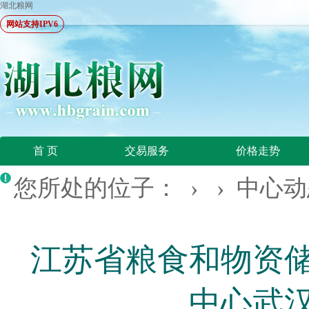
湖北粮网
网站支持IPV6
首 页
交易服务
价格走势
您所处的位子： › ›
中心动
江苏省粮食和物资
中心武